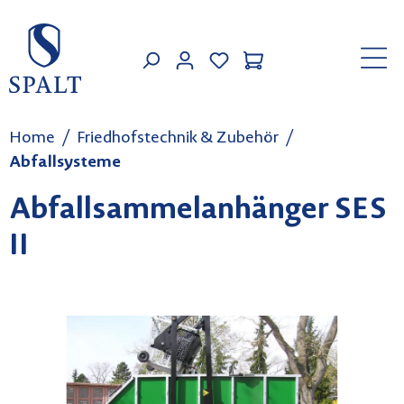
Zum Hauptinhalt springen
MEIN KONTO
Home
Friedhofstechnik & Zubehör
Abfallsysteme
Abfallsammelanhänger SES
II