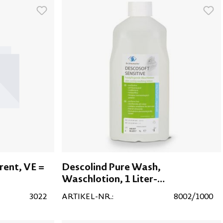
ent, VE =
Descolind Pure Wash,
Waschlotion, 1 Liter-
Spenderflasche, VE = 12 Flaschen
3022
ARTIKEL-NR.:
8002/1000