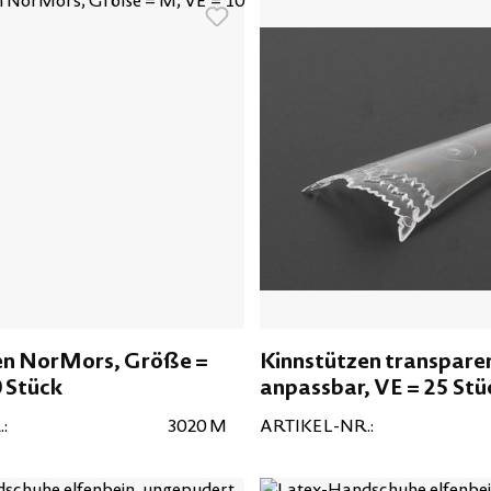
en NorMors, Größe =
Kinnstützen transpare
 Stück
anpassbar, VE = 25 Stü
:
3020 M
ARTIKEL-NR.: