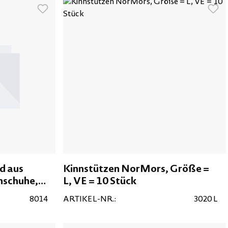
d aus
Kinnstützen NorMors, Größe =
ehschuhe,
L, VE = 10 Stück
8014
ARTIKEL-NR.:
3020 L