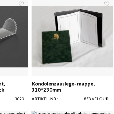
nt,
Kondolenzauslege- mappe,
ck
310*230mm
3020
ARTIKEL-NR.:
853 VELOUR