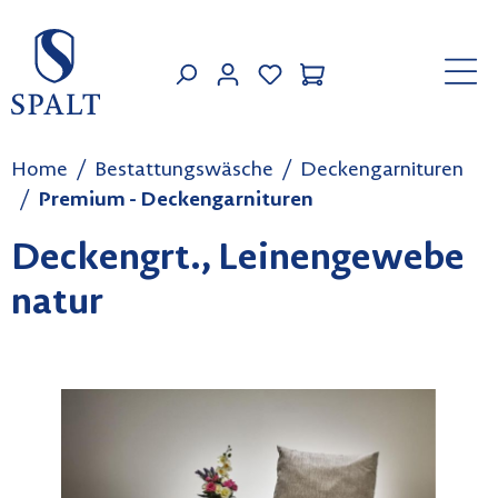
Zum Hauptinhalt springen
MEIN KONTO
Home
Bestattungswäsche
Deckengarnituren
Premium - Deckengarnituren
Deckengrt., Leinengewebe
natur