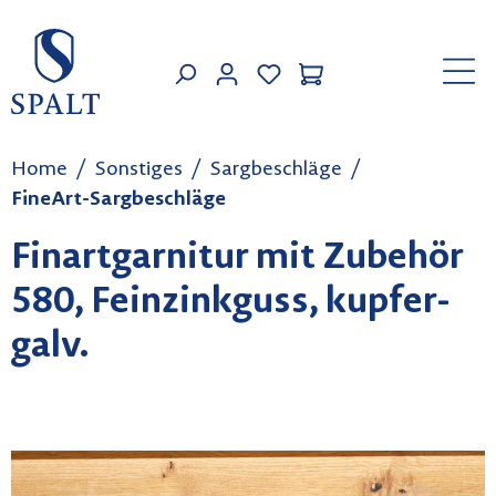
Zum Hauptinhalt springen
MEIN KONTO
Home
Sonstiges
Sargbeschläge
FineArt-Sargbeschläge
Finartgarnitur mit Zubehör
580, Feinzinkguss, kupfer-
galv.