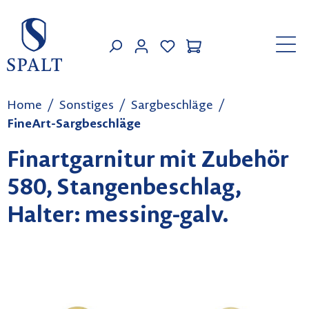
Zum Hauptinhalt springen
MEIN KONTO
Home
Sonstiges
Sargbeschläge
FineArt-Sargbeschläge
Finartgarnitur mit Zubehör
580, Stangenbeschlag,
Halter: messing-galv.