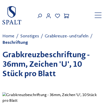
Zum Hauptinhalt springen
MEIN KONTO
Home
Sonstiges
Grabkreuze- und tafeln
Beschriftung
Grabkreuzbeschriftung -
36mm, Zeichen 'U', 10
Stück pro Blatt