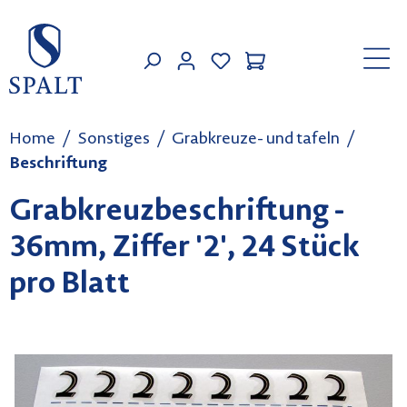
Zum Hauptinhalt springen
MEIN KONTO
Home
Sonstiges
Grabkreuze- und tafeln
Beschriftung
Grabkreuzbeschriftung -
36mm, Ziffer '2', 24 Stück
pro Blatt