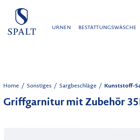
auptinhalt springen
Zur Suche springen
Zur Hauptnavigation springen
URNEN
BESTATTUNGSWÄSCHE
Home
Sonstiges
Sargbeschläge
Kunststoff-S
Griffgarnitur mit Zubehör 3