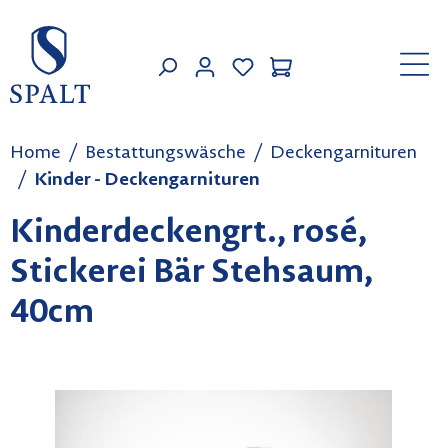
Zum Hauptinhalt springen
MEIN KONTO
Home
Bestattungswäsche
Deckengarnituren
Kinder - Deckengarnituren
Kinderdeckengrt., rosé,
Stickerei Bär Stehsaum,
40cm