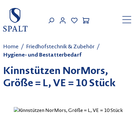
Zum Hauptinhalt springen
MEIN KONTO
Home
Friedhofstechnik & Zubehör
Hygiene- und Bestatterbedarf
Kinnstützen NorMors,
Größe = L, VE = 10 Stück