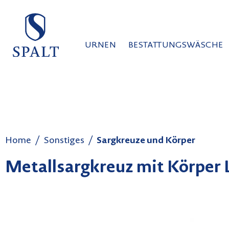
auptinhalt springen
Zur Suche springen
Zur Hauptnavigation springen
URNEN
BESTATTUNGSWÄSCHE
Home
Sonstiges
Sargkreuze und Körper
Metallsargkreuz mit Körper