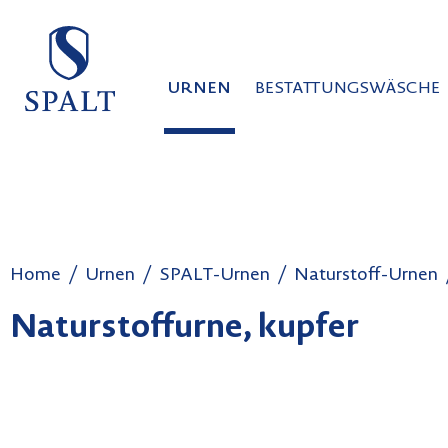
auptinhalt springen
Zur Suche springen
Zur Hauptnavigation springen
URNEN
BESTATTUNGSWÄSCHE
Home
Urnen
SPALT-Urnen
Naturstoff-Urnen
Naturstoffurne, kupfer