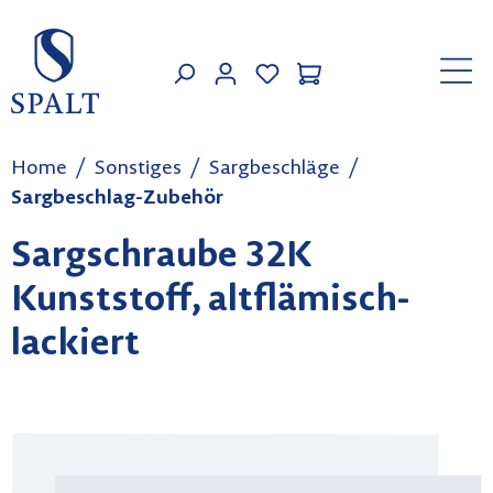
Zum Hauptinhalt springen
MEIN KONTO
Home
Sonstiges
Sargbeschläge
Sargbeschlag-Zubehör
Sargschraube 32K
Kunststoff, altflämisch-
lackiert