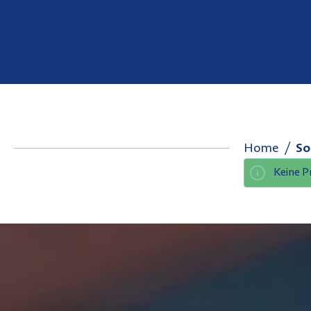
Home
So
Keine P